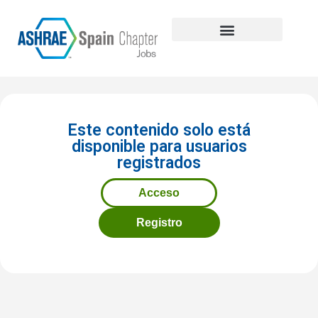
Explora las ofertas de empleo
Sobre nosotros
Registro candidatos
Este contenido solo está
disponible para usuarios
registrados
Acceso
Registro