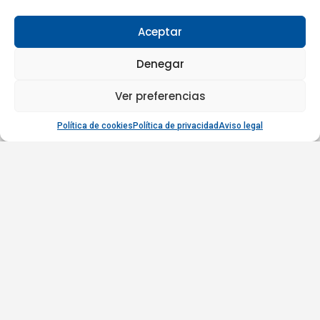
Aceptar
Denegar
Ver preferencias
Política de cookies
Política de privacidad
Aviso legal
SOBRE NOSOTROS
ASHRAE Spain Chapter es el capítulo oficial de ASHRAE en España y
está integrado, desde el año 2017, en la Región XIV de Europa. Fue
fundado en el año 2007 con el objetivo de promover y difundir en
España los recursos técnico-científicos, la formación continua y las
certificaciones de ASHRAE mediante la realización de jornadas y
presentaciones técnicas, la impartición de cursos y la traducción de
publicaciones sobre temas de interés y actualidad relacionados con el
sector de la climatización y de la refrigeración.