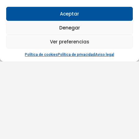
Aceptar
Denegar
Ver preferencias
Política de cookies
Política de privacidad
Aviso legal
SOBRE NOSOTROS
ASHRAE Spain Chapter es el capítulo oficial de ASHRAE en España y
está integrado, desde el año 2017, en la Región XIV de Europa. Fue
fundado en el año 2007 con el objetivo de promover y difundir en
España los recursos técnico-científicos, la formación continua y las
certificaciones de ASHRAE mediante la realización de jornadas y
presentaciones técnicas, la impartición de cursos y la traducción de
publicaciones sobre temas de interés y actualidad relacionados con el
sector de la climatización y de la refrigeración.